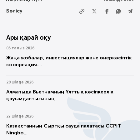
Бөлісу
Ары қарай оқу
05 тамыз 2026
Жаңа жобалар, инвестициялар және өнеркәсіптік
коопреация....
28 шілде 2026
Алматыда Вьетнамның Ұлттық кәсіпкерлік
қауымдастығының...
27 шілде 2026
Қазақстанның Сыртқы сауда палатасы CCPIT
Ningbo...