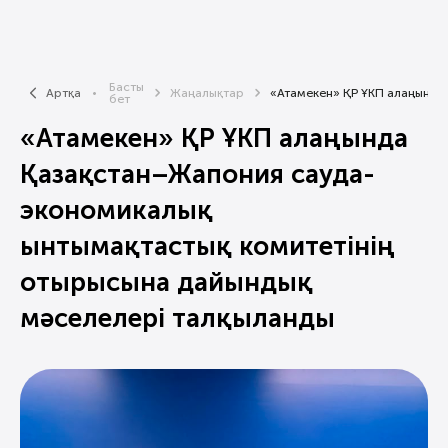
Басты
Артқа
Жаңалықтар
«Атамекен» ҚР ҰКП алаңында..
бет
«Атамекен» ҚР ҰКП алаңында
Қазақстан–Жапония сауда-
экономикалық
ынтымақтастық комитетінің
отырысына дайындық
мәселелері талқыланды