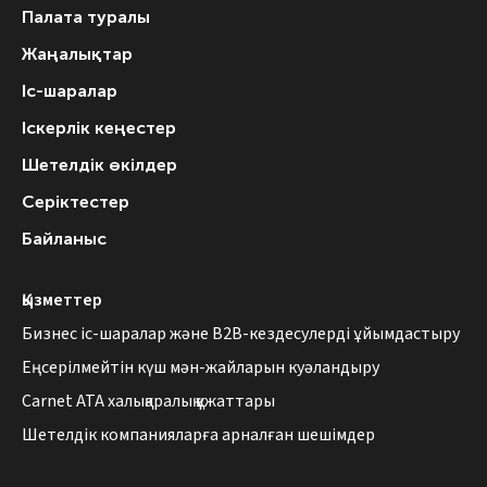
Палата туралы
Жаңалықтар
Іс-шаралар
Іскерлік кеңестер
Шетелдік өкілдер
Серіктестер
Байланыс
Қызметтер
Бизнес іс-шаралар және B2B-кездесулерді ұйымдастыру
Еңсерілмейтін күш мән-жайларын куәландыру
Carnet АТА халықаралық құжаттары
Шетелдік компанияларға арналған шешімдер