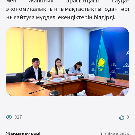
мен Жапония арасындағы сауда-
экономикалық ынтымақтастықты одан әрі
нығайтуға мүдделі екендіктерін білдірді.
327
0
01 шілде 2026
Жариялау күні