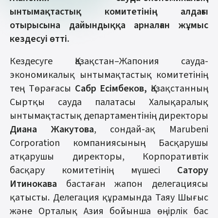
ынтымақтастық комитетінің алдағы
отырысына дайындыққа арналған жұмыс
кездесуі өтті.
Кездесуге Қазақстан–Жапония сауда-
экономикалық ынтымақтастық комитетінің
тең Төрағасы
Сабр Есімбеков,
Қазақстанның
Сыртқы сауда палатасы Халықаралық
ынтымақтастық департаментінің директоры
Диана Жакутова
, сондай-ақ Marubeni
Corporation компаниясының Басқарушы
атқарушы директоры, Корпоративтік
басқару комитетінің мүшесі
Сатору
Итинокава
бастаған жапон делегациясы
қатысты. Делегация құрамында Таяу Шығыс
және Орталық Азия бойынша өңірлік бас