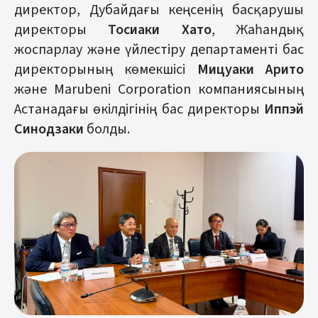
директор, Дубайдағы кеңсенің басқарушы
директоры
Тосиаки Хато
, Жаһандық
жоспарлау және үйлестіру департаменті бас
директорының көмекшісі
Мицуаки Арито
және Marubeni Corporation компаниясының
Астанадағы өкілдігінің бас директоры
Иппэй
Синодзаки
болды.