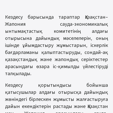
Кездесу барысында тараптар Қазақстан–
Жапония сауда-экономикалық
ынтымақтастық комитетінің алдағы
отырысына дайындық мәселелерін, оның
ішінде ұйымдастыру жұмыстарын, іскерлік
бағдарламаны қалыптастыруды, сондай-ақ
қазақстандық және жапондық серіктестер
арасындағы өзара іс-қимылды үйлестіруді
талқылады.
Кездесу қорытындысы бойынша
қатысушылар алдағы отырысқа дайындық
жөніндегі бірлескен жұмысты жалғастыруға
дайын екендіктерін растады және Қазақстан