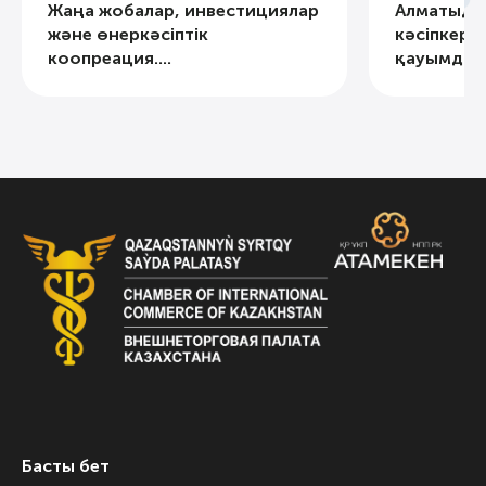
Жаңа жобалар, инвестициялар
Алматыда
және өнеркәсіптік
кәсіпкерлі
коопреация....
қауымдаст
Басты бет