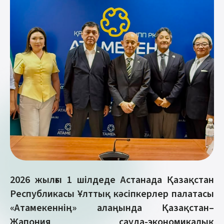
2026 жылғы 1 шілдеде Астанада Қазақстан
Республикасы Ұлттық кәсіпкерлер палатасы
«Атамекеннің» алаңында Қазақстан–
Жапония сауда-экономикалық