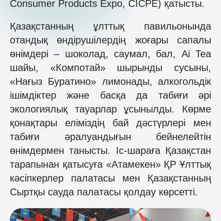
Consumer Products Expo, CICPE) қатысты.
Қазақстанның ұлттық павильонында
отандық өндірушілердің жоғары сапалы
өнімдері – шоколад, саумал, бал, Ai Tea
шайы, «Компотай» шырынды сусыны,
«Нағыз Буратино» лимонады, алкогольдік
ішімдіктер және басқа да табиғи әрі
экологиялық тауарлар ұсынылды. Көрме
қонақтары еліміздің бай дәстүрлері мен
табиғи әралуандығын бейнелейтін
өнімдермен танысты. Іс-шараға Қазақстан
тарапынан қатысуға «Атамекен» ҚР Ұлттық
кәсіпкерлер палатасы мен Қазақстанның
Сыртқы сауда палатасы қолдау көрсетті.