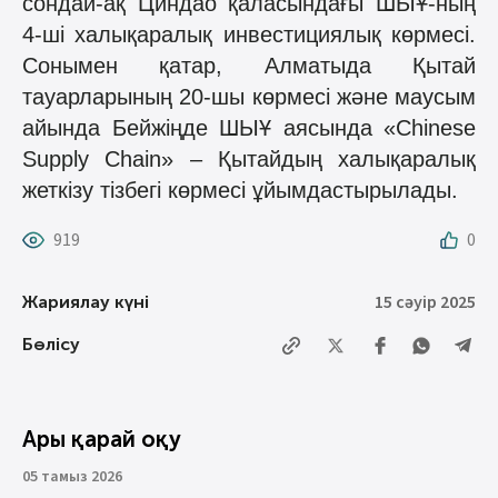
сондай-ақ Циндао қаласындағы ШЫҰ-ның
4-ші халықаралық инвестициялық көрмесі.
Сонымен қатар, Алматыда Қытай
тауарларының 20-шы көрмесі және маусым
айында Бейжіңде ШЫҰ аясында «Chinese
Supply Chain» – Қытайдың халықаралық
жеткізу тізбегі көрмесі ұйымдастырылады.
919
0
15 сәуір 2025
Жариялау күні
Бөлісу
Ары қарай оқу
05 тамыз 2026