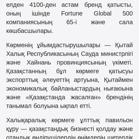
елден
4100-ден
астам
бренд
қатысты
,
оның
ішінде
Fortune
Global
500
компаниясының
65
-і
және
сала
көшбасшылары
.
Көрменің ұйымдастырушылары — Қытай
Халық Республикасының Сауда министрлігі
және Хайнань провинциясының үкіметі.
Қазақстанның бұл көрмеге қатысуы
экспорттық әлеуеттің артуына, Қытаймен
экономикалық байланыстардың нығаюына
және «Қазақстанда жасалған» брендінің
танымал болуына ықпал етті.
Халықаралық көрмеге ұлттық павильон
құру — қазақстандық бизнесті қолдау және
отандық өндірушілердің өнімдерін шетелдік