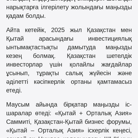
нарықтарға ілгерілету жолындағы маңызды
қадам болды.
Айта кетейік, 2025 жыл Қазақстан мен
Қытай арасындағы инвестициялық
ынтымақтастықты дамытуда маңызды
кезең болмақ. Қазақстан шетелдік
инвесторлар үшін қолайлы жағдайлар
ұсынып, тұрақты салық жүйесін және
әділетті кәсіпкерлік ортаны қамтамасыз
етеді.
Маусым айында бірқатар маңызды іс-
шаралар өтеді: «Қытай + Орталық Азия»
Саммиті, Қазақстан-Қытай бизнес форумы,
«Қытай – Орталық Азия» іскерлік кеңесі,