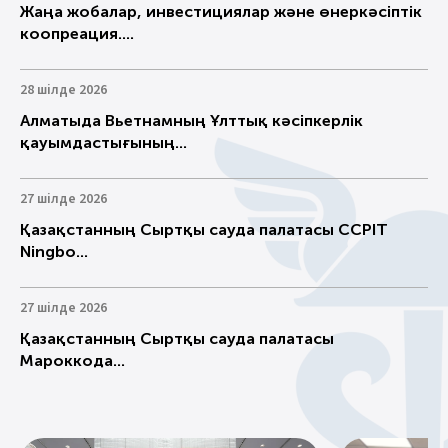
Жаңа жобалар, инвестициялар және өнеркәсіптік
коопреация....
28 шілде 2026
Алматыда Вьетнамның Ұлттық кәсіпкерлік
қауымдастығының...
27 шілде 2026
Қазақстанның Сыртқы сауда палатасы CCPIT
Ningbo...
27 шілде 2026
Қазақстанның Сыртқы сауда палатасы
Мароккода...