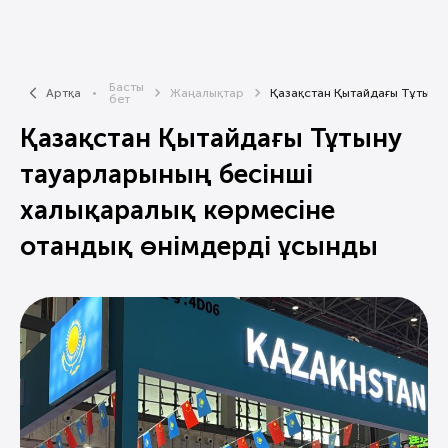
Басты
Артқа
Жаңалықтар
Қазақстан Қытайдағы Тұтыну..
бет
Қазақстан Қытайдағы Тұтыну
тауарларының бесінші
халықаралық көрмесіне
отандық өнімдерді ұсынды