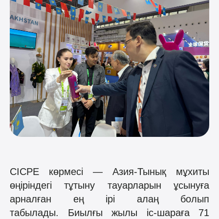
CICPE көрмесі — Азия-Тынық мұхиты
өңіріндегі тұтыну тауарларын ұсынуға
арналған ең ірі алаң болып
табылады.
Биылғы
жылы
іс-
шараға
71