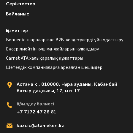
Серіктестер
Байланыс
Қызметтер
Бизнес іс-шаралар және B2B-кездесулерді ұйымдастыру
Еңсерілмейтін күш мән-жайларын куәландыру
Carnet АТА халықаралық құжаттары
Шетелдік компанияларға арналған шешімдер
Астана қ., 010000, Нұра ауданы, Қабанбай
батыр даңғылы, 17, н.п. 17
Қабылдау бөлмесі
+7 7172 47 28 81
kazcic@atameken.kz