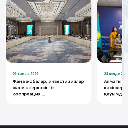
05 тамыз 2026
28 шілде 202
Жаңа жобалар, инвестициялар
Алматыда
және өнеркәсіптік
кәсіпкерлі
коопреация....
қауымдаст