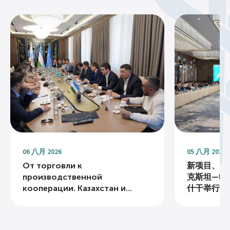
06 八月 2026
05 八月 2026
От торговли к
新项目、投
производственной
克斯坦—哈
кооперации. Казахстан и...
什干举行...