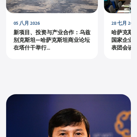
05 八月 2026
28 七月 202
新项目、投资与产业合作：乌兹
哈萨克斯
别克斯坦—哈萨克斯坦商业论坛
国家企业家
在塔什干举行...
表团会谈...