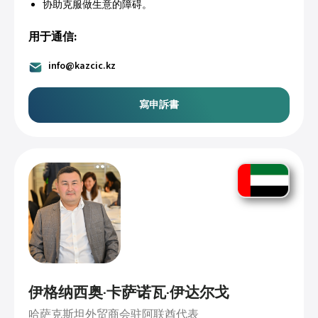
协助克服做生意的障碍。
用于通信:
info@kazcic.kz
寫申訴書
伊格纳西奥·卡萨诺瓦·伊达尔戈
哈萨克斯坦外贸商会驻阿联酋代表