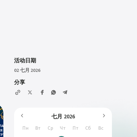
活动日期
02 七月 2026
分享
七月
2026
Пн
Вт
Ср
Чт
Пт
Сб
Вс