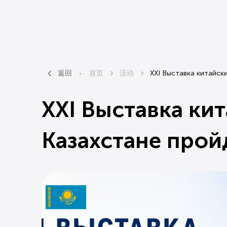
返回
首页
活动
XXI Выставка китайски
XXI Выставка кит
Казахстане прой