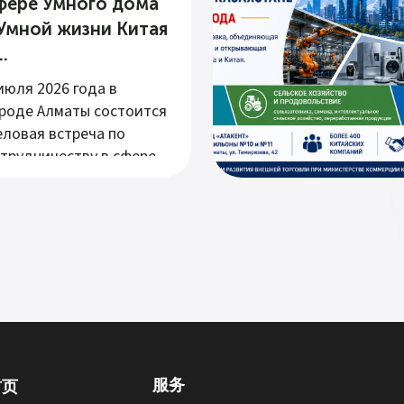
фере Умного дома
 Умной жизни Китая
..
июля 2026 года в
роде Алматы состоится
ловая встреча по
трудничеству в сфере...
服务
首页