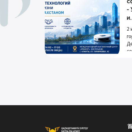
с
-
и.
2 
го
Де
со