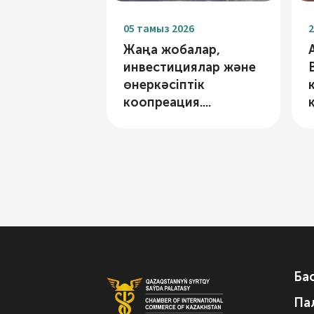
05 тамыз 2026
2
Жаңа жобалар,
инвестициялар және
өнеркәсіптік
коопреация....
Ба
Па