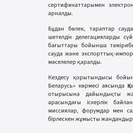
сертификаттарымен электронд
арналды.
Бұдан бөлек, тараптар сауд
шетелдік делегацияларды сү
бағыттары бойынша тәжірибе
сауда және экспорттық-импор
мәселелер қаралды.
Кездесу қорытындысы бойын
Беларусь» көрмесі аясында Қаз
отырысына дайындықты жалғ
арасындағы іскерлік байла
миссиялар, форумдар мен с
бірлескен жұмысты жандандыру т