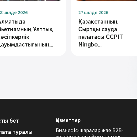
8 шілде 2026
27 шілде 2026
Алматыда
Қазақстанның
Вьетнамның Ұлттық
Сыртқы сауда
кәсіпкерлік
палатасы CCPIT
қауымдастығының...
Ningbo...
Қызметтер
сты бет
Бизнес іс-шаралар және B2B-
лата туралы
кездесулерді ұйымдастыру