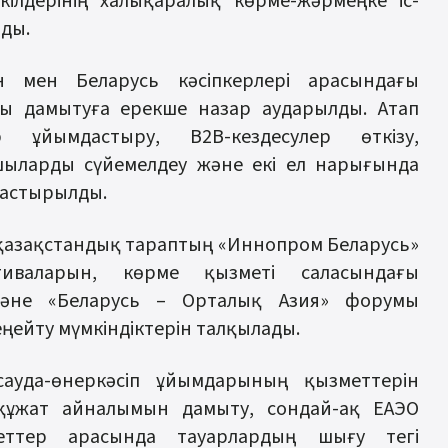
өкілдерінің халықаралық көрме-жәрмеңке іс-
ды.
ан мен Беларусь кәсіпкерлері арасындағы
ды дамытуға ерекше назар аударылды. Атап
р ұйымдастыру, B2B-кездесулер өткізу,
аушыларды сүйемелдеу және екі ел нарығында
арастырылды.
қазақстандық тараптың «Иннопром Беларусь»
тиваларын, көрме қызметі саласындағы
әне «Беларусь – Орталық Азия» форумы
ңейту мүмкіндіктерін талқылады.
ауда-өнеркәсіп ұйымдарының қызметтерін
құжат айналымын дамыту, сондай-ақ ЕАЭО
еттер арасында тауарлардың шығу тегі