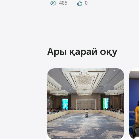
485
0
Ары қарай оқу