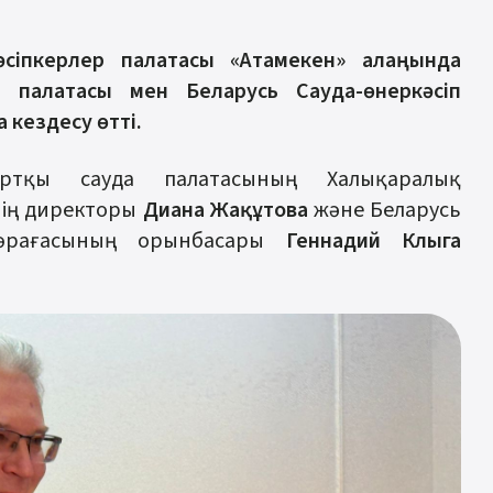
әсіпкерлер палатасы «Атамекен» алаңында
 палатасы мен Беларусь Сауда-өнеркәсіп
 кездесу өтті.
Сыртқы сауда палатасының Халықаралық
нің директоры
Диана Жақұтова
және Беларусь
 төрағасының орынбасары
Геннадий Клыга