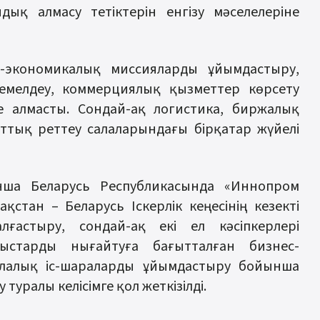
ық алмасу тетіктерін енгізу мәселелеріне
а-экономикалық миссияларды ұйымдастыру,
йемелдеу, коммерциялық қызметтер көрсету
 алмасты. Сондай-ақ логистика, биржалық
ттық реттеу салаларындағы бірқатар жүйелі
ша Беларусь Республикасында «Иннопром
ақстан – Беларусь Іскерлік кеңесінің кезекті
астыру, сондай-ақ екі ел кәсіпкерлері
ныстарды нығайтуға бағытталған бизнес-
алалық іс-шараларды ұйымдастыру бойынша
уралы келісімге қол жеткізілді.