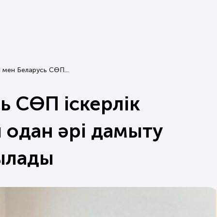
мен Беларусь СӨП...
ь СӨП іскерлік
одан әрі дамыту
ылады