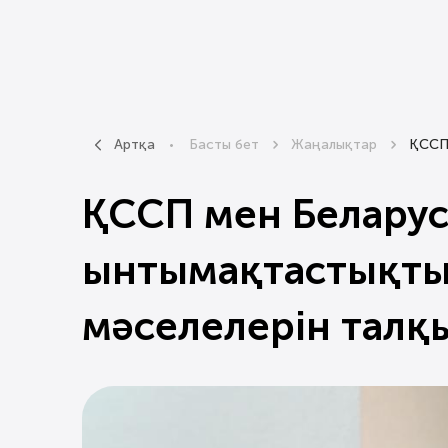
Артқа
Басты бет
Жаңалықтар
ҚССП 
ҚССП мен Беларус
ынтымақтастықты 
мәселелерін талқ