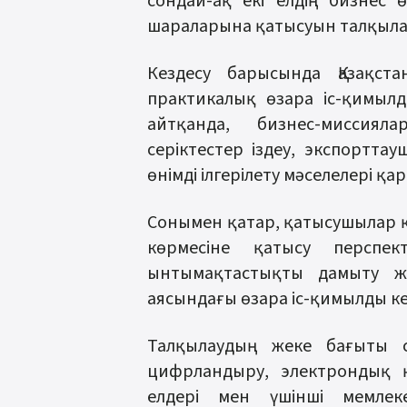
сондай-ақ екі елдің бизнес 
шараларына қатысуын талқыла
Кездесу барысында Қазақст
практикалық өзара іс-қимыл
айтқанда, бизнес-миссияла
серіктестер іздеу, экспортт
өнімді ілгерілету мәселелері қ
Сонымен қатар, қатысушылар 
көрмесіне қатысу перспек
ынтымақтастықты дамыту ж
аясындағы өзара іс-қимылды ке
Талқылаудың жеке бағыты с
цифрландыру, электрондық 
елдері мен үшінші мемлек