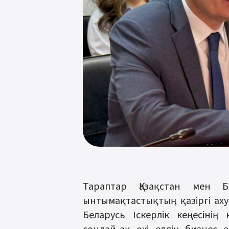
Тараптар Қазақстан мен Б
ынтымақтастықтың қазіргі аху
Беларусь Іскерлік кеңесінің