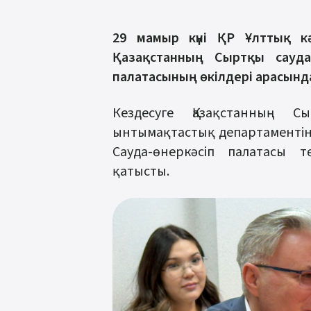
29 мамыр күні ҚР Ұлттық к
Қазақстанның Сыртқы сауда
палатасының өкілдері арасында
Кездесуге Қазақстанның 
ынтымақтастық департаменті
Сауда-өнеркәсіп палатасы
қатысты.