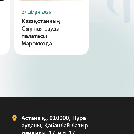
27 шілде 2026
Қазақстанның
Сыртқы сауда
палатасы
Мароккода...
Астана қ., 010000, Нұра
ауданы, Қабанбай батыр
даңғылы, 17, н.п. 17