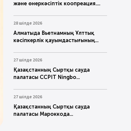
және өнеркәсіптік коопреация....
28 шілде 2026
Алматыда Вьетнамның Ұлттық
кәсіпкерлік қауымдастығының...
27 шілде 2026
Қазақстанның Сыртқы сауда
палатасы CCPIT Ningbo...
27 шілде 2026
Қазақстанның Сыртқы сауда
палатасы Мароккода...