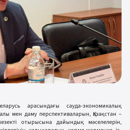
еларусь арасындағы сауда-экономикалық
алы мен даму перспективаларын, Қазақстан –
 кезекті отырысына дайындық мәселелерін,