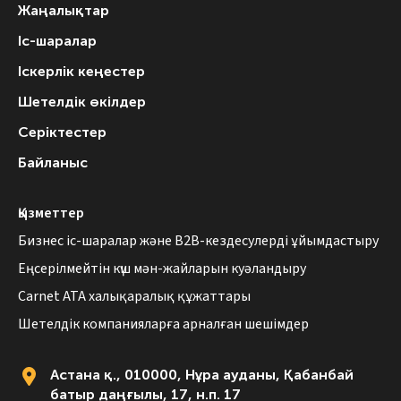
Жаңалықтар
Іс-шаралар
Іскерлік кеңестер
Шетелдік өкілдер
Серіктестер
Байланыс
Қызметтер
Бизнес іс-шаралар және B2B-кездесулерді ұйымдастыру
Еңсерілмейтін күш мән-жайларын куәландыру
Carnet АТА халықаралық құжаттары
Шетелдік компанияларға арналған шешімдер
Астана қ., 010000, Нұра ауданы, Қабанбай
батыр даңғылы, 17, н.п. 17