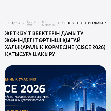
Басты
Іс-
Артқа
ЖЕТКІЗУ ТІЗБЕКТЕРІН ДАМЫТУ Ж
бет
шаралар
ЖЕТКІЗУ ТІЗБЕКТЕРІН ДАМЫТУ
ЖӨНІНДЕГІ ТӨРТІНШІ ҚЫТАЙ
ХАЛЫҚАРАЛЫҚ КӨРМЕСІНЕ (CISCE 2026)
ҚАТЫСУҒА ШАҚЫРУ