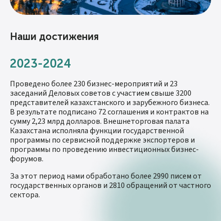
инвестиций. Внешнеторговая палата выполняет
функцию стратегического моста между казахстанским и
иностранным бизнесом, способствуя развитию
взаимного доверия и созданию платформы для
Наши достижения
долгосрочного сотрудничества.
2023-2024
Внешнеторговая палата Казахстана является
единственной уполномоченной организацией в
стране
, предоставляющей услуги по
Проведено более 230 бизнес-мероприятий и 23
свидетельствованию обстоятельств непреодолимой
заседаний Деловых советов с участием свыше 3200
силы (форс-мажора) и оформлению Карнет АТА.
представителей казахстанского и зарубежного бизнеса.
В результате подписано 72 соглашения и контрактов на
Свидетельства о форс-мажоре подтверждают
сумму 2,23 млрд долларов. Внешнеторговая палата
наступление чрезвычайных и непредотвратимых
Казахстана исполняла функции государственной
событий, освобождающих компании от
программы по сервисной поддержке экспортеров и
ответственности за неисполнение договорных
программы по проведению инвестиционных бизнес-
обязательств.
форумов.
За этот период нами обработано более 2990 писем от
Карнет АТА, в свою очередь, является международным
государственных органов и 2810 обращений от частного
таможенным документом, который позволяет
сектора.
временно ввозить и вывозить товары без уплаты
пошлин и налогов. Это значительно облегчает участие
казахстанских компаний в международных выставках,